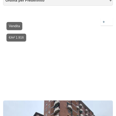
Ordina per Predefinito
+
Vendita
€/m² 1.916