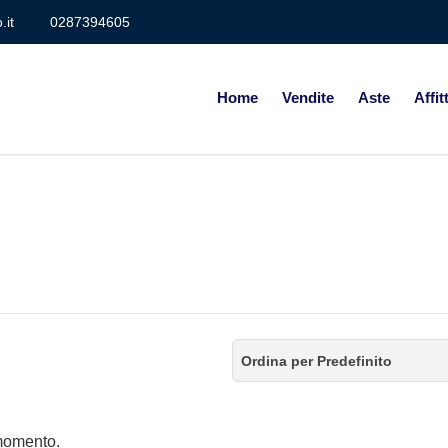
.it
0287394605
Home
Vendite
Aste
Affitt
Ordina per Predefinito
 momento.