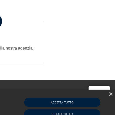
o Immobile
lla nostra agenzia.
Salve!
×
si
ACCETTA TUTTO
1679760056
Contattaci
RIFIUTA TUTTO
ea MI-2586907