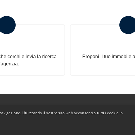
ricerca all'agenzia
Proponi il Tu
he cerchi e invia la ricerca
Proponi il tuo immobile a
l'agenzia.
avigazione. Utilizzando il nostro sito web acconsenti a tutti i cookie in
dmin
|
Informativa Privacy
|
Informativa Cookie
|
Revoca Consen
ht 2026 - Polo Immobiliare - All Rights reserved - Part. IVA 0
l. P.IVA 01508600051 -- Polo Immobiliare P.IVA 01679760056 R