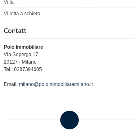
Villa
Villetta a schiera
Contatti
Polo Immobiliare
Via Soperga 17
20127
-
Milano
Tel.:
0287394605
Email:
milano@poloimmobiliaremilano.it
Invia la tua ricerca all'agenzia