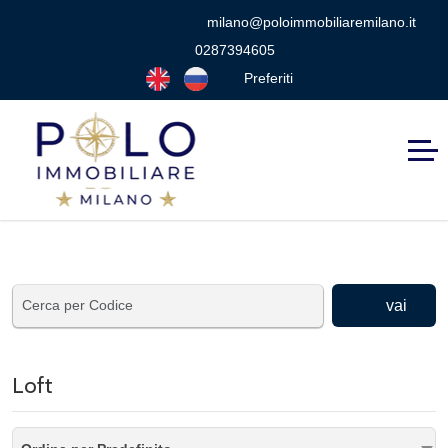
milano@poloimmobiliaremilano.it
0287394605
Preferiti
vai
Loft