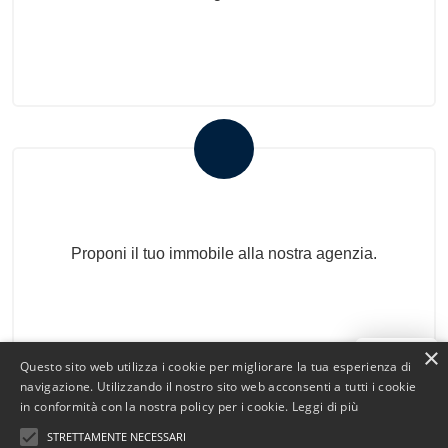
Proponi il Tuo Immobile
Proponi il tuo immobile alla nostra agenzia.
×
Salve!
Questo sito web utilizza i cookie per migliorare la tua esperienza di
navigazione. Utilizzando il nostro sito web acconsenti a tutti i cookie
in conformità con la nostra policy per i cookie.
Leggi di più
STRETTAMENTE NECESSARI